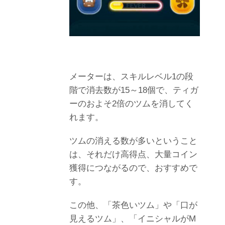
メーターは、スキルレベル
1
の段
階で消去数が
15
～
18
個で、ティガ
ーのおよそ
2
倍のツムを消してく
れます。
ツムの消える数が多いということ
は、それだけ高得点、大量コイン
獲得につながるので、おすすめで
す。
この他、「茶色いツム」や「口が
見えるツム」、「イニシャルが
M