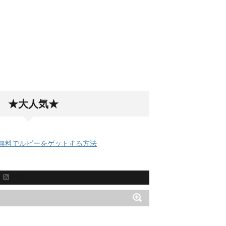
★大人気★
無料でルビーをゲットする方法
購読する