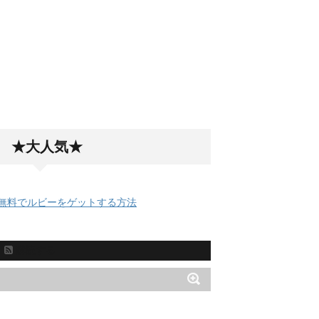
★大人気★
無料でルビーをゲットする方法
購読する