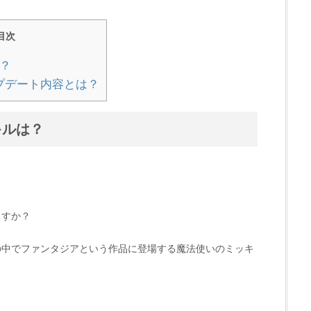
目次
？
プデート内容とは？
キルは？
。
ますか？
の中でファンタジアという作品に登場する魔法使いのミッキ